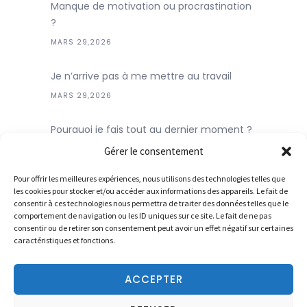
Manque de motivation ou procrastination
?
MARS 29,2026
Je n’arrive pas à me mettre au travail
MARS 29,2026
Pourquoi je fais tout au dernier moment ?
MARS 29,2026
Gérer le consentement
Pour offrir les meilleures expériences, nous utilisons des technologies telles que
Archives
les cookies pour stocker et/ou accéder aux informations des appareils. Le fait de
consentir à ces technologies nous permettra de traiter des données telles que le
comportement de navigation ou les ID uniques sur ce site. Le fait de ne pas
avril 2026
consentir ou de retirer son consentement peut avoir un effet négatif sur certaines
caractéristiques et fonctions.
mars 2026
ACCEPTER