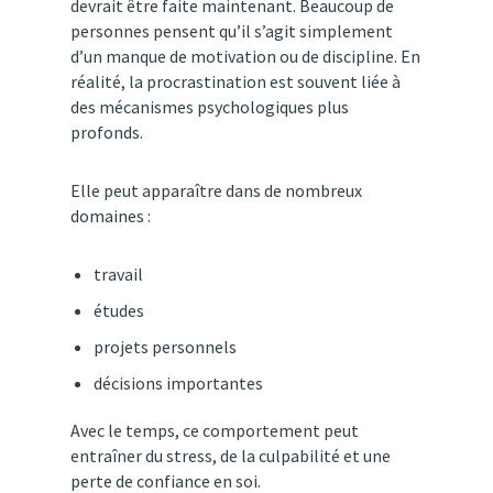
devrait
être
faite
maintenant.
Beaucoup
de
personnes
pensent
qu’il
s’agit
simplement
d’un
manque
de
motivation
ou
de
discipline.
En
réalité,
la
procrastination
est
souvent
liée
à
des
mécanismes
psychologiques
plus
profonds.
Elle
peut
apparaître
dans
de
nombreux
domaines :
travail
études
projets
personnels
décisions
importantes
Avec
le
temps,
ce
comportement
peut
entraîner
du
stress,
de
la
culpabilité
et
une
perte
de
confiance
en
soi.