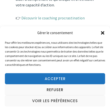
votre
capacité
d’action.
👉
Découvrir
le
coaching
procrastination
Gérer le consentement
Pour offrir les meilleures expériences, nous utilisons des technologies telles que
les cookies pour stocker et/ou accéder aux informations des appareils. Le fait de
consentir à ces technologies nous permettra de traiter des données telles que le
comportement de navigation ou les ID uniques sur ce site. Le fait de ne pas
consentir ou de retirer son consentement peut avoir un effet négatif sur certaines
caractéristiques et fonctions.
RÉSERVER MA SEANCE PRÉLIMINAIRE GRATUITE
ACCEPTER
REFUSER
Mentions légales
VOIR LES PRÉFÉRENCES
Website by
DIREXION Web Agency