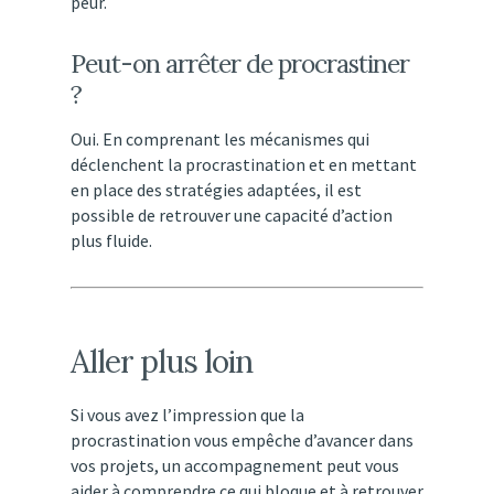
peur.
Peut-
on
arrêter
de
procrastiner
?
Oui.
En
comprenant
les
mécanismes
qui
déclenchent
la
procrastination
et
en
mettant
en
place
des
stratégies
adaptées,
il
est
possible
de
retrouver
une
capacité
d’action
plus
fluide.
Aller
plus
loin
Si
vous
avez
l’impression
que
la
procrastination
vous
empêche
d’avancer
dans
vos
projets,
un
accompagnement
peut
vous
aider
à
comprendre
ce
qui
bloque
et
à
retrouver