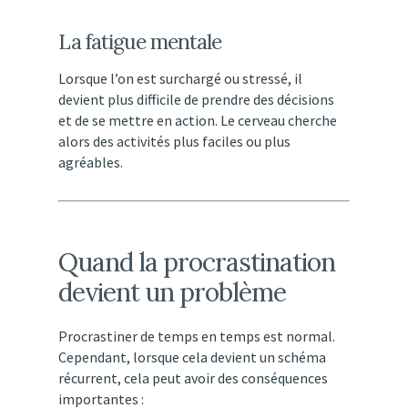
La
fatigue
mentale
Lorsque
l’on
est
surchargé
ou
stressé,
il
devient
plus
difficile
de
prendre
des
décisions
et
de
se
mettre
en
action.
Le
cerveau
cherche
alors
des
activités
plus
faciles
ou
plus
agréables.
Quand
la
procrastination
devient
un
problème
Procrastiner
de
temps
en
temps
est
normal.
Cependant,
lorsque
cela
devient
un
schéma
récurrent,
cela
peut
avoir
des
conséquences
importantes :