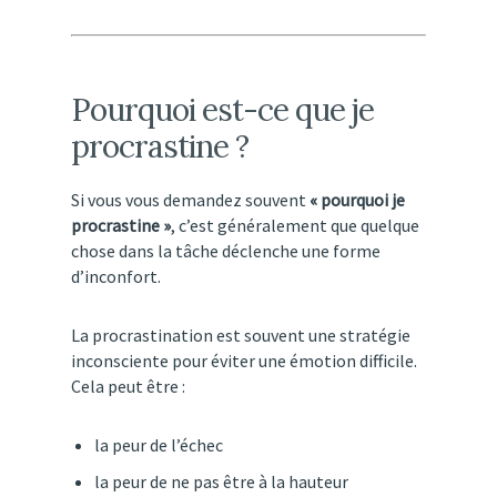
Pourquoi
est-
ce
que
je
procrastine ?
Si
vous
vous
demandez
souvent
«
pourquoi
je
procrastine »
,
c’est
généralement
que
quelque
chose
dans
la
tâche
déclenche
une
forme
d’inconfort.
La
procrastination
est
souvent
une
stratégie
inconsciente
pour
éviter
une
émotion
difficile.
Cela
peut
être :
la
peur
de
l’échec
la
peur
de
ne
pas
être
à
la
hauteur