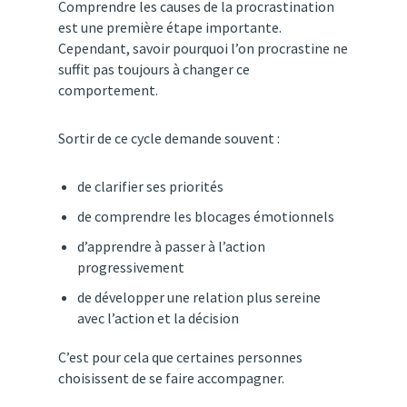
Comprendre
les
causes
de
la
procrastination
est
une
première
étape
importante.
Cependant,
savoir
pourquoi
l’on
procrastine
ne
suffit
pas
toujours
à
changer
ce
comportement.
Sortir
de
ce
cycle
demande
souvent :
de
clarifier
ses
priorités
de
comprendre
les
blocages
émotionnels
d’apprendre
à
passer
à
l’action
progressivement
de
développer
une
relation
plus
sereine
avec
l’action
et
la
décision
C’est
pour
cela
que
certaines
personnes
choisissent
de
se
faire
accompagner.